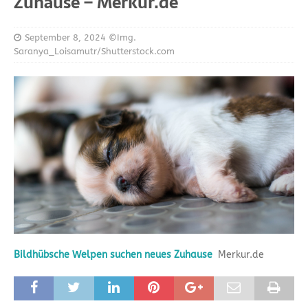
Zuhause – Merkur.de
September 8, 2024
©Img.
Saranya_Loisamutr/Shutterstock.com
Bildhübsche Welpen suchen neues Zuhause
Merkur.de