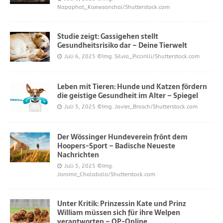
Napaphat_Kaewsanchai/Shutterstock.com
Studie zeigt: Gassigehen stellt
Gesundheitsrisiko dar – Deine Tierwelt
Juli 6, 2025
©Img. Silvia_Piccirilli/Shutterstock.com
Leben mit Tieren: Hunde und Katzen fördern
die geistige Gesundheit im Alter – Spiegel
Juli 5, 2025
©Img. Javier_Brosch/Shutterstock.com
Der Wössinger Hundeverein frönt dem
Hoopers-Sport – Badische Neueste
Nachrichten
Juli 5, 2025
©Img.
Jaromir_Chalabala/Shutterstock.com
Unter Kritik: Prinzessin Kate und Prinz
William müssen sich für ihre Welpen
verantworten – OP-Online