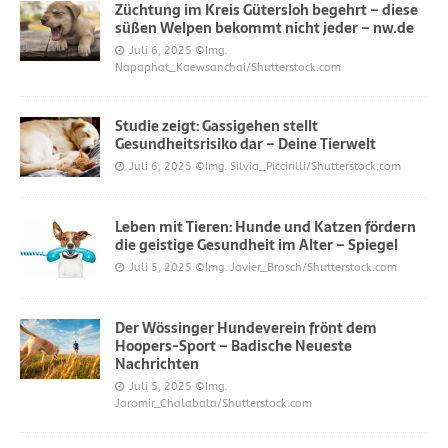
Züchtung im Kreis Gütersloh begehrt – diese
süßen Welpen bekommt nicht jeder – nw.de
Juli 6, 2025
©Img.
Napaphat_Kaewsanchai/Shutterstock.com
Studie zeigt: Gassigehen stellt
Gesundheitsrisiko dar – Deine Tierwelt
Juli 6, 2025
©Img. Silvia_Piccirilli/Shutterstock.com
Leben mit Tieren: Hunde und Katzen fördern
die geistige Gesundheit im Alter – Spiegel
Juli 5, 2025
©Img. Javier_Brosch/Shutterstock.com
Der Wössinger Hundeverein frönt dem
Hoopers-Sport – Badische Neueste
Nachrichten
Juli 5, 2025
©Img.
Jaromir_Chalabala/Shutterstock.com