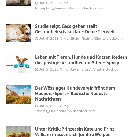
Juli 6, 2025
©Img.
Napaphat_Kaewsanchai/Shutterstock.com
Studie zeigt: Gassigehen stellt
Gesundheitsrisiko dar – Deine Tierwelt
Juli 6, 2025
©Img. Silvia_Piccirilli/Shutterstock.com
Leben mit Tieren: Hunde und Katzen fördern
die geistige Gesundheit im Alter – Spiegel
Juli 5, 2025
©Img. Javier_Brosch/Shutterstock.com
Der Wössinger Hundeverein frönt dem
Hoopers-Sport – Badische Neueste
Nachrichten
Juli 5, 2025
©Img.
Jaromir_Chalabala/Shutterstock.com
Unter Kritik: Prinzessin Kate und Prinz
William müssen sich für ihre Welpen