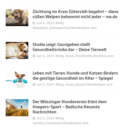
Züchtung im Kreis Gütersloh begehrt – diese
süßen Welpen bekommt nicht jeder – nw.de
Juli 6, 2025
©Img.
Napaphat_Kaewsanchai/Shutterstock.com
Studie zeigt: Gassigehen stellt
Gesundheitsrisiko dar – Deine Tierwelt
Juli 6, 2025
©Img. Silvia_Piccirilli/Shutterstock.com
Leben mit Tieren: Hunde und Katzen fördern
die geistige Gesundheit im Alter – Spiegel
Juli 5, 2025
©Img. Javier_Brosch/Shutterstock.com
Der Wössinger Hundeverein frönt dem
Hoopers-Sport – Badische Neueste
Nachrichten
Juli 5, 2025
©Img.
Jaromir_Chalabala/Shutterstock.com