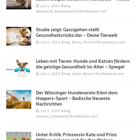
Juli 6, 2025
©Img.
Napaphat_Kaewsanchai/Shutterstock.com
Studie zeigt: Gassigehen stellt
Gesundheitsrisiko dar – Deine Tierwelt
Juli 6, 2025
©Img. Silvia_Piccirilli/Shutterstock.com
Leben mit Tieren: Hunde und Katzen fördern
die geistige Gesundheit im Alter – Spiegel
Juli 5, 2025
©Img. Javier_Brosch/Shutterstock.com
Der Wössinger Hundeverein frönt dem
Hoopers-Sport – Badische Neueste
Nachrichten
Juli 5, 2025
©Img.
Jaromir_Chalabala/Shutterstock.com
Unter Kritik: Prinzessin Kate und Prinz