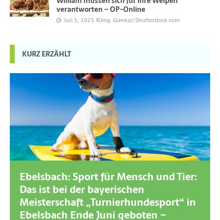
William müssen sich für ihre Welpen
verantworten – OP-Online
Juli 5, 2025
©Img. Glenkar/Shutterstock.com
KURZ ERZÄHLT
Ebelsbach: Sport für Mensch und Tier:
Das ist bei der bayerischen
Meisterschaft „Turnierhundesport“ in
Ebelsbach Ende Juni geboten –