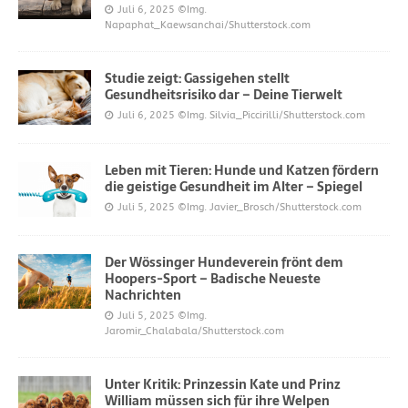
Juli 6, 2025
©Img.
Napaphat_Kaewsanchai/Shutterstock.com
Studie zeigt: Gassigehen stellt
Gesundheitsrisiko dar – Deine Tierwelt
Juli 6, 2025
©Img. Silvia_Piccirilli/Shutterstock.com
Leben mit Tieren: Hunde und Katzen fördern
die geistige Gesundheit im Alter – Spiegel
Juli 5, 2025
©Img. Javier_Brosch/Shutterstock.com
Der Wössinger Hundeverein frönt dem
Hoopers-Sport – Badische Neueste
Nachrichten
Juli 5, 2025
©Img.
Jaromir_Chalabala/Shutterstock.com
Unter Kritik: Prinzessin Kate und Prinz
William müssen sich für ihre Welpen