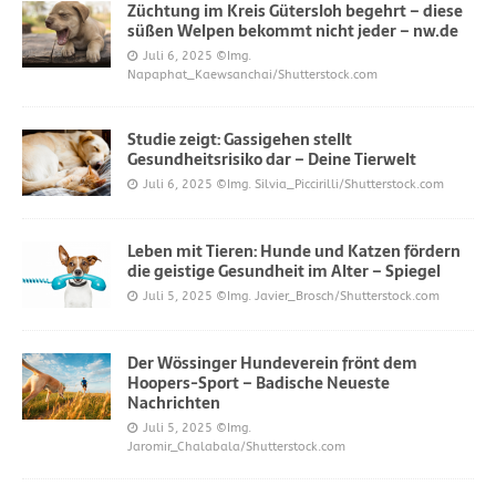
Züchtung im Kreis Gütersloh begehrt – diese
süßen Welpen bekommt nicht jeder – nw.de
Juli 6, 2025
©Img.
Napaphat_Kaewsanchai/Shutterstock.com
Studie zeigt: Gassigehen stellt
Gesundheitsrisiko dar – Deine Tierwelt
Juli 6, 2025
©Img. Silvia_Piccirilli/Shutterstock.com
Leben mit Tieren: Hunde und Katzen fördern
die geistige Gesundheit im Alter – Spiegel
Juli 5, 2025
©Img. Javier_Brosch/Shutterstock.com
Der Wössinger Hundeverein frönt dem
Hoopers-Sport – Badische Neueste
Nachrichten
Juli 5, 2025
©Img.
Jaromir_Chalabala/Shutterstock.com