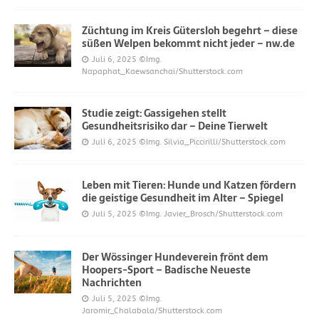
Züchtung im Kreis Gütersloh begehrt – diese
süßen Welpen bekommt nicht jeder – nw.de
Juli 6, 2025
©Img.
Napaphat_Kaewsanchai/Shutterstock.com
Studie zeigt: Gassigehen stellt
Gesundheitsrisiko dar – Deine Tierwelt
Juli 6, 2025
©Img. Silvia_Piccirilli/Shutterstock.com
Leben mit Tieren: Hunde und Katzen fördern
die geistige Gesundheit im Alter – Spiegel
Juli 5, 2025
©Img. Javier_Brosch/Shutterstock.com
Der Wössinger Hundeverein frönt dem
Hoopers-Sport – Badische Neueste
Nachrichten
Juli 5, 2025
©Img.
Jaromir_Chalabala/Shutterstock.com