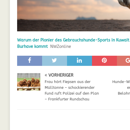
GESUNDHEIT
[ Juli 5, 2025 ]
Der Wössinger Hundeverein 
[ Juli 5, 2025 ]
Unter Kritik: Prinzessin Kat
Online
WELPEN
Warum der Pionier des Gebrauchshunde-Sports in Kuwait
Burhave kommt
NWZonline
[ September 29, 2021 ]
Kalzium für Hunde –
VORHERIGER
Frau hört Fiepsen aus der
Hunde-We
Mülltonne – schockierender
e
Fund ruft Polizei auf den Plan
Belohn
– Frankfurter Rundschau