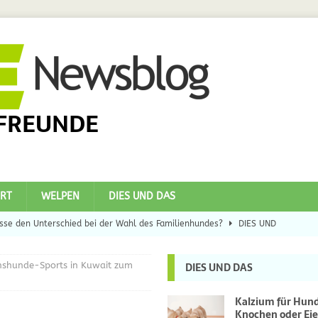
FREUNDE
RT
WELPEN
DIES UND DAS
se den Unterschied bei der Wahl des Familienhundes?
DIES UND
hshunde-Sports in Kuwait zum
DIES UND DAS
eilsbringer?
DIES UND DAS
 Hunde
DIES UND DAS
Kalzium für Hun
Knochen oder Eie