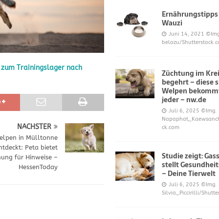
Ernährungstipps
Wauzi
frönt dem Hoopers-Sport – Badische Neueste Nachrichten
SPORT
Juni 14, 2021
©Img
belozu/Shutterstock.
e und Prinz William müssen sich für ihre Welpen verantworten – OP-
 zum Trainingslager nach
Züchtung im Krei
begehrt – diese 
 Knochen oder Eierschalen?
DIES UND DAS
Welpen bekommt
jeder – nw.de
Juli 6, 2025
©Img.
Napaphat_Kaewsancha
NÄCHSTER
ck.com
lpen in Mülltonne
ntdeckt: Peta bietet
Studie zeigt: Gas
ung für Hinweise –
stellt Gesundheit
HessenToday
– Deine Tierwelt
Juli 6, 2025
©Img.
Silvia_Piccirilli/Shutt