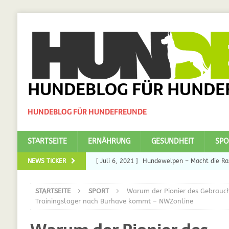
HUNDEBLOG FÜR HUNDE
HUNDEBLOG FÜR HUNDEFREUNDE
STARTSEITE
ERNÄHRUNG
GESUNDHEIT
SPO
NEWS TICKER
[ Juli 6, 2021 ]
Hundewelpen – Macht die Ras
DAS
STARTSEITE
SPORT
Warum der Pionier des Gebrauc
[ Juli 5, 2021 ]
Ulmenride für Hunde – der H
Trainingslager nach Burhave kommt – NWZonline
[ März 30, 2021 ]
Nahrungsergänzungen für