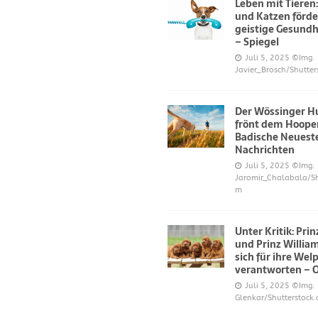
Leben mit Tieren
und Katzen förde
geistige Gesundh
– Spiegel
Juli 5, 2025
©Img.
Javier_Brosch/Shutter
Der Wössinger H
frönt dem Hoope
Badische Neuest
Nachrichten
Juli 5, 2025
©Img.
Jaromir_Chalabala/Sh
m
Unter Kritik: Pri
und Prinz Willi
sich für ihre Wel
verantworten – 
Juli 5, 2025
©Img.
Glenkar/Shutterstock