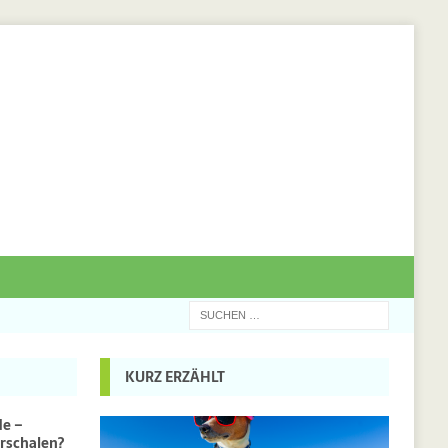
KURZ ERZÄHLT
de –
rschalen?