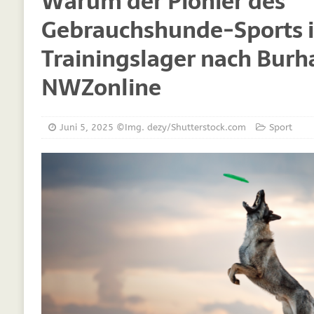
Warum der Pionier des
[ März 30, 2021 ]
Vitamine für Hunde
DIE
Gebrauchshunde-Sports 
[ März 19, 2021 ]
Probiotika für Hunde – De
Trainingslager nach Bur
[ Oktober 15, 2020 ]
Was Sie sich schon im
[ September 19, 2019 ]
Ernährungsberatung
NWZonline
[ Februar 18, 2019 ]
MCT Öl für Hunde
DI
[ Februar 11, 2019 ]
Futterzellulose für Hu
Juni 5, 2025
©Img. dezy/Shutterstock.com
Sport
[ Oktober 22, 2018 ]
Neue Mineralfutter für
[ Oktober 17, 2018 ]
Wachstumskurven für 
[ Oktober 10, 2018 ]
Neue Ergänzungen für 
[ Juli 25, 2018 ]
Hunde Nachrichten für unse
[ Juli 6, 2025 ]
Züchtung im Kreis Gütersloh
WELPEN
[ Juli 6, 2025 ]
Studie zeigt: Gassigehen stel
[ Juli 5, 2025 ]
Leben mit Tieren: Hunde und 