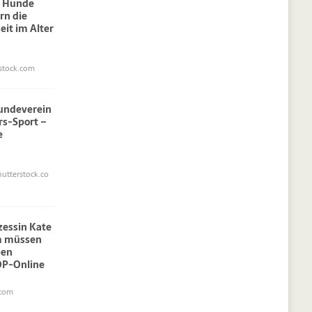
: Hunde
rn die
eit im Alter
stock.com
undeverein
rs-Sport –
e
utterstock.co
nzessin Kate
am müssen
pen
OP-Online
.com