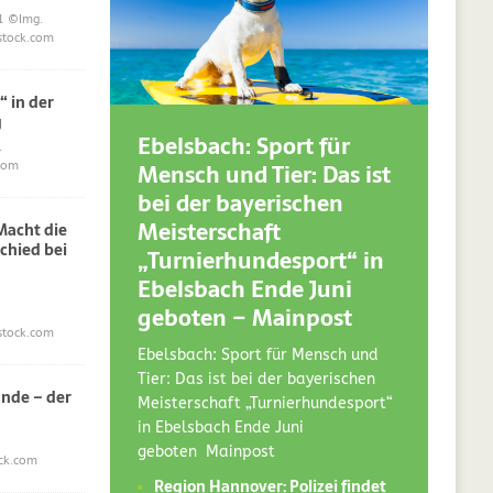
1
©Img.
stock.com
“ in der
g
Ebelsbach: Sport für
.
Mensch und Tier: Das ist
com
bei der bayerischen
Meisterschaft
acht die
chied bei
„Turnierhundesport“ in
Ebelsbach Ende Juni
geboten – Mainpost
stock.com
Ebelsbach: Sport für Mensch und
Tier: Das ist bei der bayerischen
nde – der
Meisterschaft „Turnierhundesport“
in Ebelsbach Ende Juni
geboten Mainpost
ck.com
Region Hannover: Polizei findet