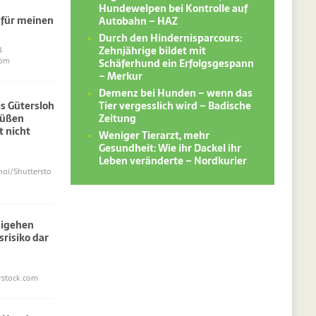
Hundewelpen bei Kontrolle auf
 für meinen
Autobahn – HAZ
Durch den Hindernisparcours:
Zehnjährige bildet mit
.
Schäferhund ein Erfolgsgespann
com
– Merkur
Demenz bei Hunden – wenn das
Tier vergesslich wird – Badische
s Gütersloh
Zeitung
süßen
 nicht
Weniger Tierarzt, mehr
Gesundheit: Wie ihr Dackel ihr
Leben veränderte – Nordkurier
i/Shuttersto
sigehen
srisiko dar
erstock.com