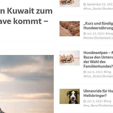
S UND DAS
September 29, 202
in Kuwait zum
Africa_Studio/Shutter
r neue Trend?
DIES UND DAS
have kommt –
mer über Welpenfütterung bei Hunden gefragt haben
DIES UND DAS
„Kurz und fündig
 für Hunde
DIES UND DAS
Hundeernährun
Juli 13, 2021
©Img
ES UND DAS
Marsan/Shutterstock.
nde
DIES UND DAS
Hundewelpen – M
 Katzen bei napfcheck-shop.de
DIES UND DAS
Rasse den Unters
Welpen und Junghunde auf napfcheck-shop.de
DIES UND DAS
der Wahl des
Familienhundes?
Hund und Katze bei napfcheck-shop.de
DIES UND DAS
Juli 6, 2021
©Img.
Africa_Studio/Shutter
r englischsprachigen Besucher on dogblogger.net
DIES UND DAS
 begehrt – diese süßen Welpen bekommt nicht jeder – nw.de
Ulmenride für Hu
Heilsbringer?
Juli 5, 2021
©Img.
lt Gesundheitsrisiko dar – Deine Tierwelt
GESUNDHEIT
Amy_Rene/Shuttersto
Katzen fördern die geistige Gesundheit im Alter – Spiegel