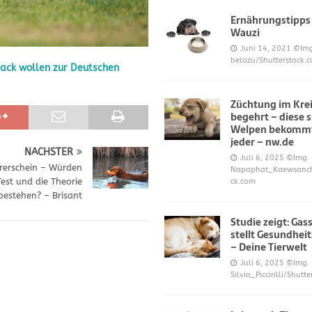
Ernährungstipps
Wauzi
frönt dem Hoopers-Sport – Badische Neueste Nachrichten
SPORT
Juni 14, 2021
©Img
belozu/Shutterstock.
ack wollen zur Deutschen
e und Prinz William müssen sich für ihre Welpen verantworten – OP-
Züchtung im Krei
begehrt – diese 
 Knochen oder Eierschalen?
DIES UND DAS
Welpen bekommt
jeder – nw.de
NÄCHSTER
Juli 6, 2025
©Img.
rerschein – Würden
Napaphat_Kaewsancha
Test und die Theorie
ck.com
bestehen? – Brisant
Studie zeigt: Gas
stellt Gesundheit
– Deine Tierwelt
Juli 6, 2025
©Img.
Silvia_Piccirilli/Shutt