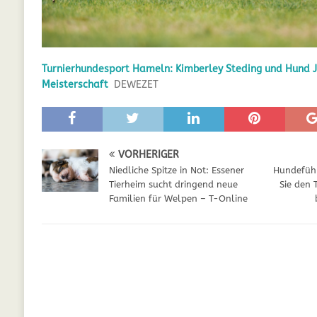
GESUNDHEIT
[ Juli 5, 2025 ]
Der Wössinger Hundeverein 
Turnierhundesport Hameln: Kimberley Steding und Hund J
[ Juli 5, 2025 ]
Unter Kritik: Prinzessin Kat
Meisterschaft
DEWEZET
Online
WELPEN
[ September 29, 2021 ]
Kalzium für Hunde –
VORHERIGER
Niedliche Spitze in Not: Essener
Hundefüh
Tierheim sucht dringend neue
Sie den 
Familien für Welpen – T-Online