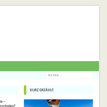
KURZ ERZÄHLT
de –
rschalen?