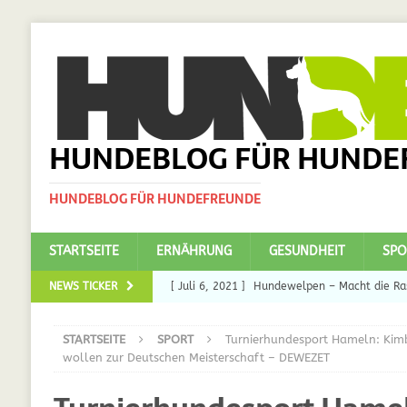
HUNDEBLOG FÜR HUNDE
HUNDEBLOG FÜR HUNDEFREUNDE
STARTSEITE
ERNÄHRUNG
GESUNDHEIT
SPO
NEWS TICKER
[ Juli 6, 2021 ]
Hundewelpen – Macht die Ras
DAS
STARTSEITE
SPORT
Turnierhundesport Hameln: Kim
[ Juli 5, 2021 ]
Ulmenride für Hunde – der H
wollen zur Deutschen Meisterschaft – DEWEZET
[ März 30, 2021 ]
Nahrungsergänzungen für