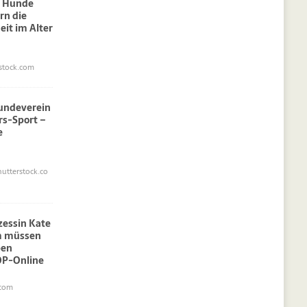
: Hunde
rn die
eit im Alter
stock.com
undeverein
rs-Sport –
e
utterstock.co
nzessin Kate
am müssen
pen
OP-Online
.com