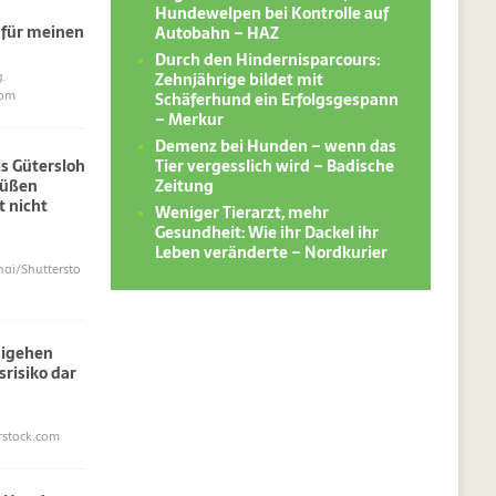
Hundewelpen bei Kontrolle auf
 für meinen
Autobahn – HAZ
Durch den Hindernisparcours:
Zehnjährige bildet mit
.
Schäferhund ein Erfolgsgespann
com
– Merkur
Demenz bei Hunden – wenn das
Tier vergesslich wird – Badische
s Gütersloh
Zeitung
süßen
 nicht
Weniger Tierarzt, mehr
Gesundheit: Wie ihr Dackel ihr
Leben veränderte – Nordkurier
i/Shuttersto
sigehen
srisiko dar
erstock.com