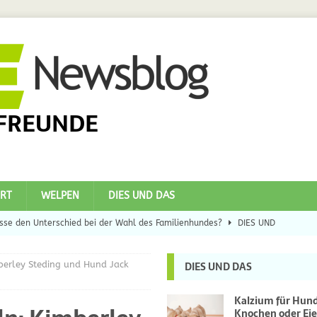
FREUNDE
RT
WELPEN
DIES UND DAS
se den Unterschied bei der Wahl des Familienhundes?
DIES UND
berley Steding und Hund Jack
DIES UND DAS
eilsbringer?
DIES UND DAS
 Hunde
DIES UND DAS
Kalzium für Hun
Knochen oder Eie