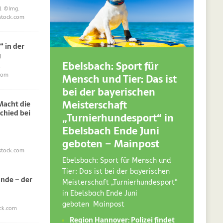
1
©Img.
stock.com
“ in der
g
Ebelsbach: Sport für
.
Mensch und Tier: Das ist
com
bei der bayerischen
Meisterschaft
acht die
chied bei
„Turnierhundesport“ in
Ebelsbach Ende Juni
geboten – Mainpost
stock.com
Ebelsbach: Sport für Mensch und
Tier: Das ist bei der bayerischen
nde – der
Meisterschaft „Turnierhundesport“
in Ebelsbach Ende Juni
geboten Mainpost
ck.com
Region Hannover: Polizei findet