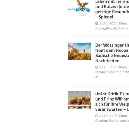
Leben mit Tieren
und Katzen förde
geistige Gesundh
– Spiegel
Juli 5, 2025
©Img.
Javier_Brosch/Shutter
Der Wössinger H
frönt dem Hoope
Badische Neuest
Nachrichten
Juli 5, 2025
©Img.
Jaromir_Chalabala/Sh
m
Unter Kritik: Pri
und Prinz Willi
sich für ihre Wel
verantworten – 
Juli 5, 2025
©Img.
Glenkar/Shutterstock