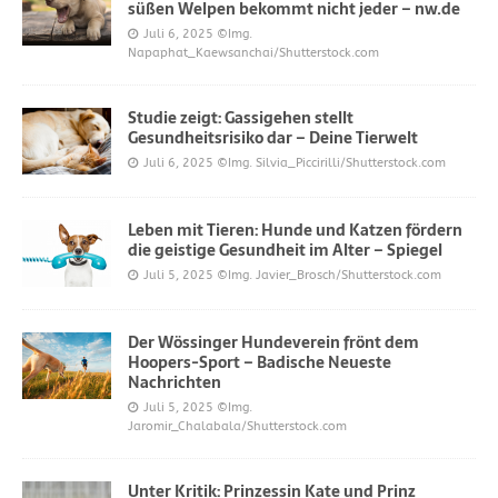
süßen Welpen bekommt nicht jeder – nw.de
Juli 6, 2025
©Img.
Napaphat_Kaewsanchai/Shutterstock.com
Studie zeigt: Gassigehen stellt
Gesundheitsrisiko dar – Deine Tierwelt
Juli 6, 2025
©Img. Silvia_Piccirilli/Shutterstock.com
Leben mit Tieren: Hunde und Katzen fördern
die geistige Gesundheit im Alter – Spiegel
Juli 5, 2025
©Img. Javier_Brosch/Shutterstock.com
Der Wössinger Hundeverein frönt dem
Hoopers-Sport – Badische Neueste
Nachrichten
Juli 5, 2025
©Img.
Jaromir_Chalabala/Shutterstock.com
Unter Kritik: Prinzessin Kate und Prinz