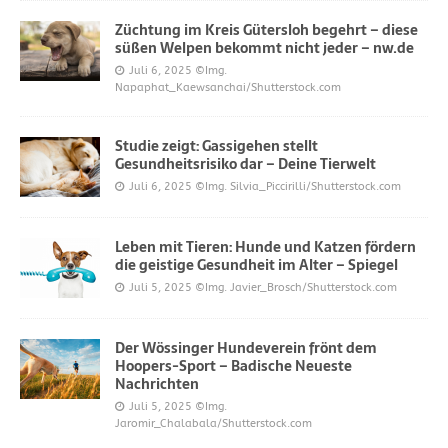
Züchtung im Kreis Gütersloh begehrt – diese
süßen Welpen bekommt nicht jeder – nw.de
Juli 6, 2025
©Img.
Napaphat_Kaewsanchai/Shutterstock.com
Studie zeigt: Gassigehen stellt
Gesundheitsrisiko dar – Deine Tierwelt
Juli 6, 2025
©Img. Silvia_Piccirilli/Shutterstock.com
Leben mit Tieren: Hunde und Katzen fördern
die geistige Gesundheit im Alter – Spiegel
Juli 5, 2025
©Img. Javier_Brosch/Shutterstock.com
Der Wössinger Hundeverein frönt dem
Hoopers-Sport – Badische Neueste
Nachrichten
Juli 5, 2025
©Img.
Jaromir_Chalabala/Shutterstock.com