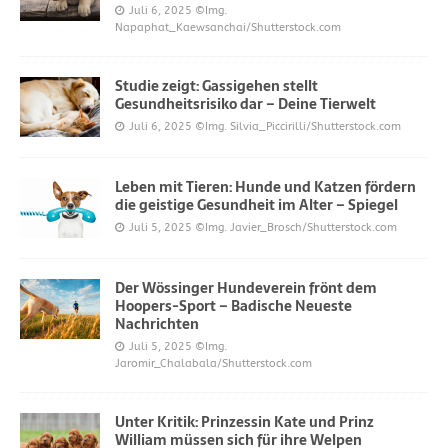
Juli 6, 2025
©Img.
Napaphat_Kaewsanchai/Shutterstock.com
Studie zeigt: Gassigehen stellt
Gesundheitsrisiko dar – Deine Tierwelt
Juli 6, 2025
©Img. Silvia_Piccirilli/Shutterstock.com
Leben mit Tieren: Hunde und Katzen fördern
die geistige Gesundheit im Alter – Spiegel
Juli 5, 2025
©Img. Javier_Brosch/Shutterstock.com
Der Wössinger Hundeverein frönt dem
Hoopers-Sport – Badische Neueste
Nachrichten
Juli 5, 2025
©Img.
Jaromir_Chalabala/Shutterstock.com
Unter Kritik: Prinzessin Kate und Prinz
William müssen sich für ihre Welpen