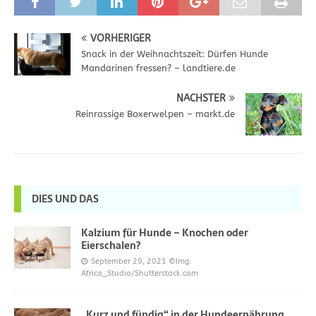
VORHERIGER
Snack in der Weihnachtszeit: Dürfen Hunde
Mandarinen fressen? – landtiere.de
NÄCHSTER
Reinrassige Boxerwelpen – markt.de
DIES UND DAS
Kalzium für Hunde – Knochen oder
Eierschalen?
September 29, 2021
©Img.
Africa_Studio/Shutterstock.com
„Kurz und fündig“ in der Hundeernährung