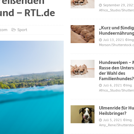
rreißenden
S UND DAS
September 29, 202
nd – RTL.de
Africa_Studio/Shutter
r neue Trend?
DIES UND DAS
mer über Welpenfütterung bei Hunden gefragt haben
DIES UND DAS
„Kurz und fündig
k.com
Sport
 für Hunde
DIES UND DAS
Hundeernährun
Juli 13, 2021
©Img
ES UND DAS
Marsan/Shutterstock.
nde
DIES UND DAS
Hundewelpen – M
 Katzen bei napfcheck-shop.de
DIES UND DAS
Rasse den Unters
Welpen und Junghunde auf napfcheck-shop.de
DIES UND DAS
der Wahl des
Familienhundes?
Hund und Katze bei napfcheck-shop.de
DIES UND DAS
Juli 6, 2021
©Img.
Africa_Studio/Shutter
r englischsprachigen Besucher on dogblogger.net
DIES UND DAS
 begehrt – diese süßen Welpen bekommt nicht jeder – nw.de
Ulmenride für Hu
Heilsbringer?
Juli 5, 2021
©Img.
lt Gesundheitsrisiko dar – Deine Tierwelt
GESUNDHEIT
Amy_Rene/Shuttersto
Katzen fördern die geistige Gesundheit im Alter – Spiegel