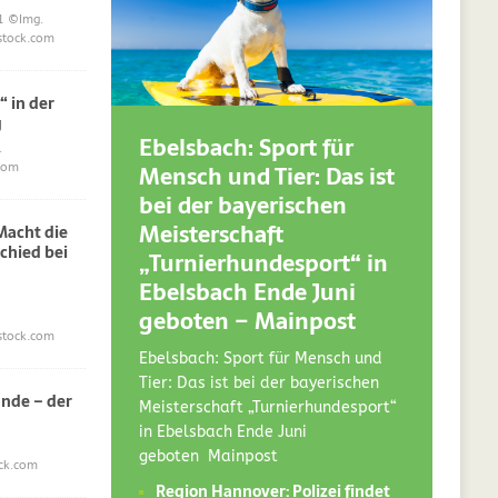
1
©Img.
stock.com
“ in der
g
Ebelsbach: Sport für
.
Mensch und Tier: Das ist
com
bei der bayerischen
Meisterschaft
acht die
chied bei
„Turnierhundesport“ in
Ebelsbach Ende Juni
geboten – Mainpost
stock.com
Ebelsbach: Sport für Mensch und
Tier: Das ist bei der bayerischen
nde – der
Meisterschaft „Turnierhundesport“
in Ebelsbach Ende Juni
geboten Mainpost
ck.com
Region Hannover: Polizei findet