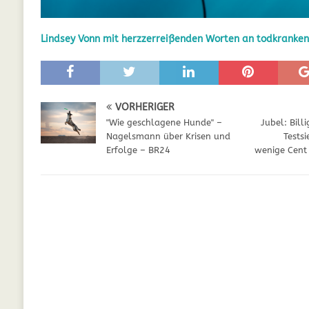
GESUNDHEIT
Lindsey Vonn mit herzzerreißenden Worten an todkranke
[ Juli 5, 2025 ]
Der Wössinger Hundeverein 
[ Juli 5, 2025 ]
Unter Kritik: Prinzessin Kat
Online
WELPEN
VORHERIGER
[ September 29, 2021 ]
Kalzium für Hunde –
"Wie geschlagene Hunde" –
Jubel: Bill
Nagelsmann über Krisen und
Tests
Erfolge – BR24
wenige Cent 