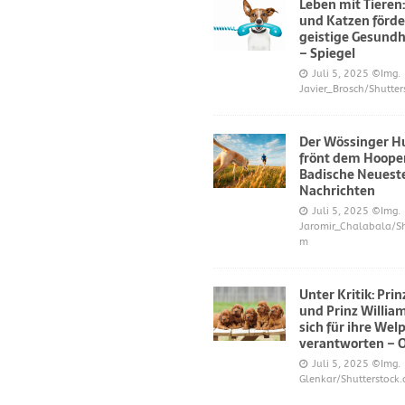
Leben mit Tieren
und Katzen förde
geistige Gesundh
– Spiegel
Juli 5, 2025
©Img.
Javier_Brosch/Shutter
Der Wössinger H
frönt dem Hoope
Badische Neuest
Nachrichten
Juli 5, 2025
©Img.
Jaromir_Chalabala/Sh
m
Unter Kritik: Pri
und Prinz Willi
sich für ihre Wel
verantworten – 
Juli 5, 2025
©Img.
Glenkar/Shutterstock