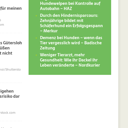
Hundewelpen bei Kontrolle auf
 für meinen
Autobahn – HAZ
Durch den Hindernisparcours:
Zehnjährige bildet mit
.
Schäferhund ein Erfolgsgespann
com
– Merkur
Demenz bei Hunden – wenn das
Tier vergesslich wird – Badische
s Gütersloh
Zeitung
süßen
 nicht
Weniger Tierarzt, mehr
Gesundheit: Wie ihr Dackel ihr
Leben veränderte – Nordkurier
i/Shuttersto
sigehen
srisiko dar
erstock.com