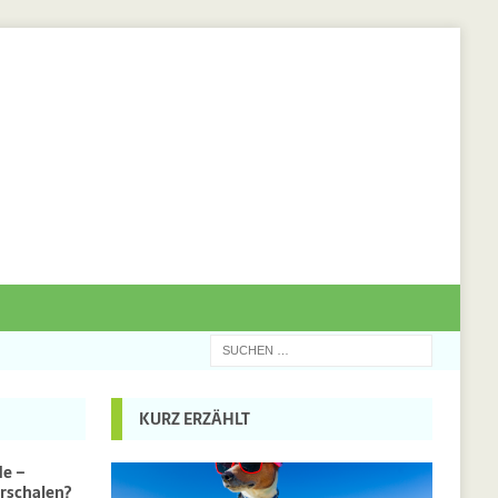
KURZ ERZÄHLT
de –
rschalen?