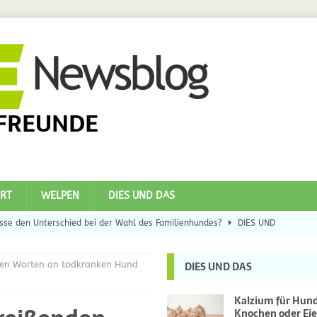
FREUNDE
RT
WELPEN
DIES UND DAS
se den Unterschied bei der Wahl des Familienhundes?
DIES UND
nden Worten an todkranken Hund
DIES UND DAS
eilsbringer?
DIES UND DAS
 Hunde
DIES UND DAS
Kalzium für Hun
Knochen oder Eie