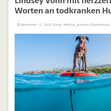
Lindsey Vonn mit herzze
[ März 30, 2021 ]
Vitamine für Hunde
DIE
Worten an todkranken Hu
[ März 19, 2021 ]
Probiotika für Hunde – De
[ Oktober 15, 2020 ]
Was Sie sich schon im
November 11, 2024
©Img. Melissa_Burovac/Shutterstoc
[ September 19, 2019 ]
Ernährungsberatung
[ Februar 18, 2019 ]
MCT Öl für Hunde
DI
[ Februar 11, 2019 ]
Futterzellulose für Hu
[ Oktober 22, 2018 ]
Neue Mineralfutter für
[ Oktober 17, 2018 ]
Wachstumskurven für 
[ Oktober 10, 2018 ]
Neue Ergänzungen für 
[ Juli 25, 2018 ]
Hunde Nachrichten für unse
[ Juli 6, 2025 ]
Züchtung im Kreis Gütersloh
WELPEN
[ Juli 6, 2025 ]
Studie zeigt: Gassigehen stel
[ Juli 5, 2025 ]
Leben mit Tieren: Hunde und 