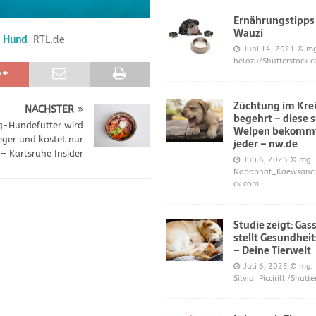
Ernährungstipps
Wauzi
n Hund
RTL.de
frönt dem Hoopers-Sport – Badische Neueste Nachrichten
SPORT
Juni 14, 2021
©Img
belozu/Shutterstock.
e und Prinz William müssen sich für ihre Welpen verantworten – OP-
Züchtung im Krei
NÄCHSTER
begehrt – diese 
 Knochen oder Eierschalen?
DIES UND DAS
ig-Hundefutter wird
Welpen bekommt
ieger und kostet nur
jeder – nw.de
– Karlsruhe Insider
Juli 6, 2025
©Img.
Napaphat_Kaewsancha
ck.com
Studie zeigt: Gas
stellt Gesundheit
– Deine Tierwelt
Juli 6, 2025
©Img.
Silvia_Piccirilli/Shutt