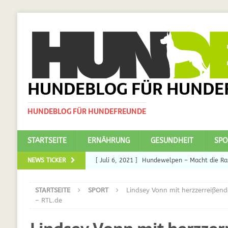
HUNDEBLOG FÜR HUNDE
HUNDEBLOG FÜR HUNDEFREUNDE
STARTSEITE
ERNÄHRUNG
GESUNDHEIT
SPO
NEWS TICKER
[ Juli 6, 2021 ]
Hundewelpen – Macht die Ras
DAS
STARTSEITE
SPORT
Lindsey Vonn mit herzzerreiße
[ Juli 5, 2021 ]
Ulmenride für Hunde – der H
– RTL.de
[ März 30, 2021 ]
Nahrungsergänzungen für