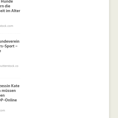
: Hunde
rn die
eit im Alter
stock.com
undeverein
rs-Sport –
e
utterstock.co
nzessin Kate
am müssen
pen
OP-Online
.com