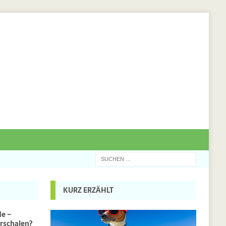
KURZ ERZÄHLT
de –
rschalen?