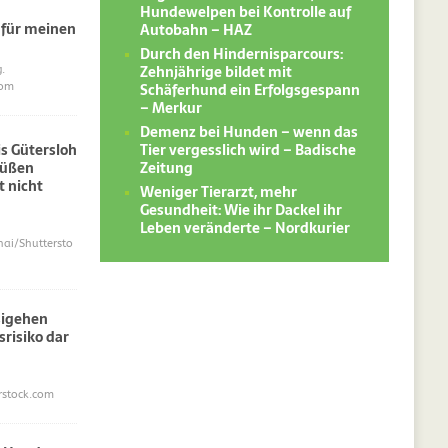
Hundewelpen bei Kontrolle auf
 für meinen
Autobahn – HAZ
Durch den Hindernisparcours:
Zehnjährige bildet mit
.
Schäferhund ein Erfolgsgespann
com
– Merkur
Demenz bei Hunden – wenn das
Tier vergesslich wird – Badische
s Gütersloh
Zeitung
süßen
 nicht
Weniger Tierarzt, mehr
Gesundheit: Wie ihr Dackel ihr
Leben veränderte – Nordkurier
i/Shuttersto
sigehen
srisiko dar
erstock.com