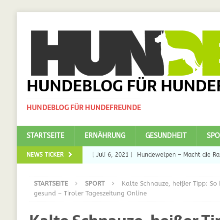
HUNDEBLOG FÜR HUNDE
HUNDEBLOG FÜR HUNDEFREUNDE
STARTSEITE
ERNÄHRUNG
GESUNDHEIT
SPO
NEWS TICKER
[ Juli 6, 2021 ]
Hundewelpen – Macht die Ras
DAS
STARTSEITE
SPORT
Kalte Schnauze, heißer Tipp: So
[ Juli 5, 2021 ]
Ulmenride für Hunde – der H
gesund – Tiroler Tageszeitung Online
[ März 30, 2021 ]
Nahrungsergänzungen für