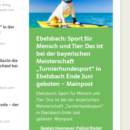
1
©Img.
stock.com
“ in der
g
Ebelsbach: Sport für
.
Mensch und Tier: Das ist
com
bei der bayerischen
Meisterschaft
acht die
chied bei
„Turnierhundesport“ in
Ebelsbach Ende Juni
geboten – Mainpost
stock.com
Ebelsbach: Sport für Mensch und
Tier: Das ist bei der bayerischen
nde – der
Meisterschaft „Turnierhundesport“
in Ebelsbach Ende Juni
geboten Mainpost
ck.com
Region Hannover: Polizei findet