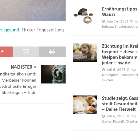
Ernährungstipps
Wauzi
frönt dem Hoopers-Sport – Badische Neueste Nachrichten
SPORT
Juni 14, 2021
©Img
belozu/Shutterstock.
rt gesund
Tiroler Tageszeitung
e und Prinz William müssen sich für ihre Welpen verantworten – OP-
Züchtung im Krei
begehrt – diese 
 Knochen oder Eierschalen?
DIES UND DAS
Welpen bekommt
jeder – nw.de
NÄCHSTER
Juli 6, 2025
©Img.
ndheitsrisiko Hund:
Napaphat_Kaewsancha
Vierbeiner können
ck.com
bedrohliche Erreger
übertragen – fr.de
Studie zeigt: Gas
stellt Gesundheit
– Deine Tierwelt
Juli 6, 2025
©Img.
Silvia_Piccirilli/Shutt