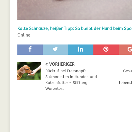
GESUNDHEIT
[ Juli 5, 2025 ]
Der Wössinger Hundeverein 
Kalte Schnauze, heißer Tipp: So bleibt der Hund beim Spo
[ Juli 5, 2025 ]
Unter Kritik: Prinzessin Kat
Online
Online
WELPEN
[ September 29, 2021 ]
Kalzium für Hunde –
VORHERIGER
Rückruf bei Fressnapf:
Gesu
Salmonellen in Hunde- und
Katzenfutter – Stiftung
lebens
Warentest