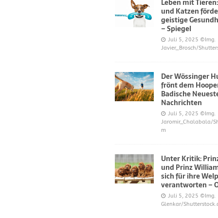
Leben mit Tieren
und Katzen förde
geistige Gesundh
– Spiegel
Juli 5, 2025
©Img.
Javier_Brosch/Shutter
Der Wössinger H
frönt dem Hoope
Badische Neuest
Nachrichten
Juli 5, 2025
©Img.
Jaromir_Chalabala/Sh
m
Unter Kritik: Pri
und Prinz Willi
sich für ihre Wel
verantworten – 
Juli 5, 2025
©Img.
Glenkar/Shutterstock