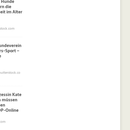
: Hunde
rn die
eit im Alter
stock.com
undeverein
rs-Sport –
e
utterstock.co
nzessin Kate
am müssen
pen
OP-Online
.com