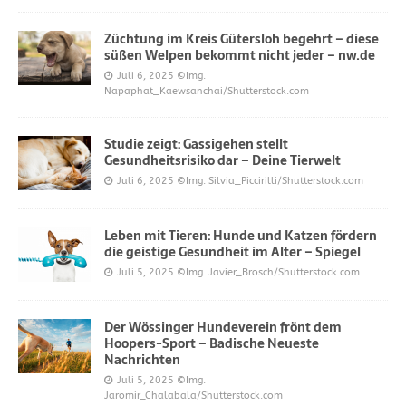
Züchtung im Kreis Gütersloh begehrt – diese
süßen Welpen bekommt nicht jeder – nw.de
Juli 6, 2025
©Img.
Napaphat_Kaewsanchai/Shutterstock.com
Studie zeigt: Gassigehen stellt
Gesundheitsrisiko dar – Deine Tierwelt
Juli 6, 2025
©Img. Silvia_Piccirilli/Shutterstock.com
Leben mit Tieren: Hunde und Katzen fördern
die geistige Gesundheit im Alter – Spiegel
Juli 5, 2025
©Img. Javier_Brosch/Shutterstock.com
Der Wössinger Hundeverein frönt dem
Hoopers-Sport – Badische Neueste
Nachrichten
Juli 5, 2025
©Img.
Jaromir_Chalabala/Shutterstock.com