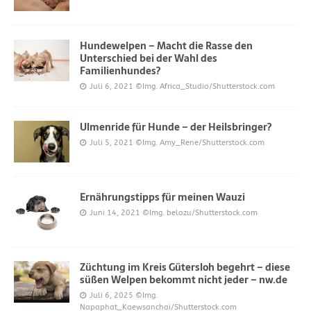
Hundewelpen – Macht die Rasse den
Unterschied bei der Wahl des
Familienhundes?
Juli 6, 2021
©Img. Africa_Studio/Shutterstock.com
Ulmenride für Hunde – der Heilsbringer?
Juli 5, 2021
©Img. Amy_Rene/Shutterstock.com
Ernährungstipps für meinen Wauzi
Juni 14, 2021
©Img. belozu/Shutterstock.com
Züchtung im Kreis Gütersloh begehrt – diese
süßen Welpen bekommt nicht jeder – nw.de
Juli 6, 2025
©Img.
Napaphat_Kaewsanchai/Shutterstock.com