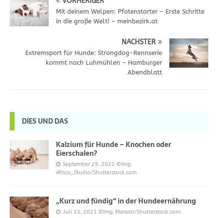
VORHERIGER
Mit deinem Welpen: Pfotenstarter – Erste Schritte
in die große Welt! – meinbezirk.at
NÄCHSTER
Extremsport für Hunde: Strongdog-Rennserie
kommt nach Luhmühlen – Hamburger
Abendblatt
DIES UND DAS
Kalzium für Hunde – Knochen oder
Eierschalen?
September 29, 2021
©Img.
Africa_Studio/Shutterstock.com
„Kurz und fündig“ in der Hundeernährung
Juli 13, 2021
©Img. Marsan/Shutterstock.com