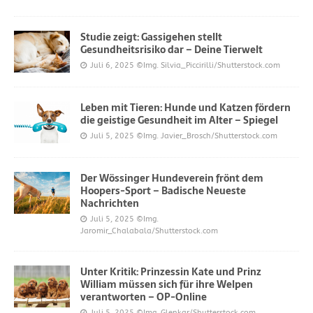
Studie zeigt: Gassigehen stellt
Gesundheitsrisiko dar – Deine Tierwelt
Juli 6, 2025
©Img. Silvia_Piccirilli/Shutterstock.com
Leben mit Tieren: Hunde und Katzen fördern
die geistige Gesundheit im Alter – Spiegel
Juli 5, 2025
©Img. Javier_Brosch/Shutterstock.com
Der Wössinger Hundeverein frönt dem
Hoopers-Sport – Badische Neueste
Nachrichten
Juli 5, 2025
©Img.
Jaromir_Chalabala/Shutterstock.com
Unter Kritik: Prinzessin Kate und Prinz
William müssen sich für ihre Welpen
verantworten – OP-Online
Juli 5, 2025
©Img. Glenkar/Shutterstock.com