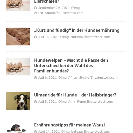
Eierschalen?
September 29, 2021
©Img.
Africa_Studio/Shutterstock.com
„Kurz und fündig“ in der Hundeernährung
Juli 13, 2021
©Img. Marsan/Shutterstock.com
Hundewelpen – Macht die Rasse den
Unterschied bei der Wahl des
Familienhundes?
Juli 6, 2021
©Img. Africa_Studio/Shutterstock.com
Ulmenride für Hunde – der Heilsbringer?
Juli 5, 2021
©Img. Amy_Rene/Shutterstock.com
Ernährungstipps für meinen Wauzi
Juni 14, 2021
©Img. belozu/Shutterstock.com