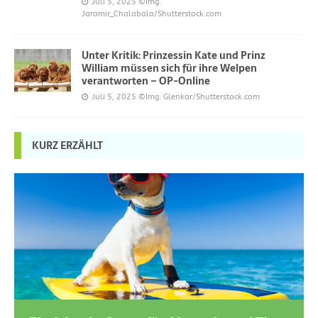
Juli 5, 2025
©Img.
Jaromir_Chalabala/Shutterstock.com
Unter Kritik: Prinzessin Kate und Prinz
William müssen sich für ihre Welpen
verantworten – OP-Online
Juli 5, 2025
©Img. Glenkar/Shutterstock.com
KURZ ERZÄHLT