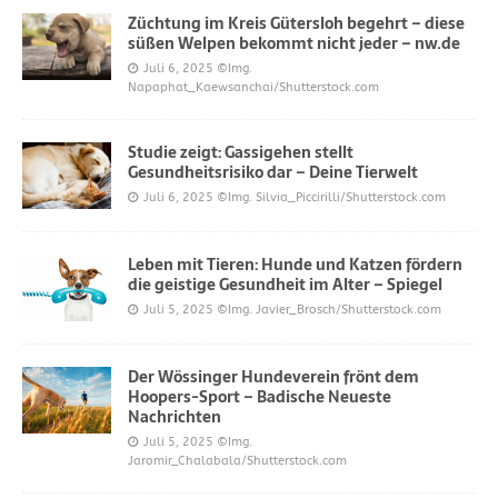
Züchtung im Kreis Gütersloh begehrt – diese
süßen Welpen bekommt nicht jeder – nw.de
Juli 6, 2025
©Img.
Napaphat_Kaewsanchai/Shutterstock.com
Studie zeigt: Gassigehen stellt
Gesundheitsrisiko dar – Deine Tierwelt
Juli 6, 2025
©Img. Silvia_Piccirilli/Shutterstock.com
Leben mit Tieren: Hunde und Katzen fördern
die geistige Gesundheit im Alter – Spiegel
Juli 5, 2025
©Img. Javier_Brosch/Shutterstock.com
Der Wössinger Hundeverein frönt dem
Hoopers-Sport – Badische Neueste
Nachrichten
Juli 5, 2025
©Img.
Jaromir_Chalabala/Shutterstock.com