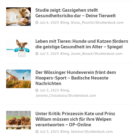
Studie zeigt: Gassigehen stellt
Gesundheitsrisiko dar – Deine Tierwelt
Juli 6, 2025
©Img. Silvia_Piccirilli/Shutterstock.com
Leben mit Tieren: Hunde und Katzen fördern
die geistige Gesundheit im Alter – Spiegel
Juli 5, 2025
©Img. Javier_Brosch/Shutterstock.com
Der Wössinger Hundeverein frönt dem
Hoopers-Sport – Badische Neueste
Nachrichten
Juli 5, 2025
©Img.
Jaromir_Chalabala/Shutterstock.com
Unter Kritik: Prinzessin Kate und Prinz
William müssen sich für ihre Welpen
verantworten – OP-Online
Juli 5, 2025
©Img. Glenkar/Shutterstock.com