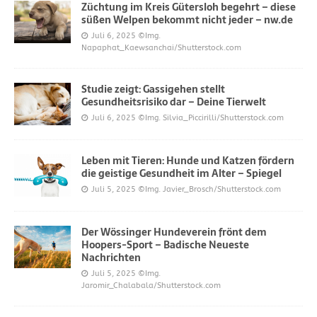
Züchtung im Kreis Gütersloh begehrt – diese
süßen Welpen bekommt nicht jeder – nw.de
Juli 6, 2025
©Img.
Napaphat_Kaewsanchai/Shutterstock.com
Studie zeigt: Gassigehen stellt
Gesundheitsrisiko dar – Deine Tierwelt
Juli 6, 2025
©Img. Silvia_Piccirilli/Shutterstock.com
Leben mit Tieren: Hunde und Katzen fördern
die geistige Gesundheit im Alter – Spiegel
Juli 5, 2025
©Img. Javier_Brosch/Shutterstock.com
Der Wössinger Hundeverein frönt dem
Hoopers-Sport – Badische Neueste
Nachrichten
Juli 5, 2025
©Img.
Jaromir_Chalabala/Shutterstock.com