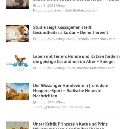
Juli 6, 2025
©Img.
Napaphat_Kaewsanchai/Shutterstock.com
Studie zeigt: Gassigehen stellt
Gesundheitsrisiko dar – Deine Tierwelt
Juli 6, 2025
©Img. Silvia_Piccirilli/Shutterstock.com
Leben mit Tieren: Hunde und Katzen fördern
die geistige Gesundheit im Alter – Spiegel
Juli 5, 2025
©Img. Javier_Brosch/Shutterstock.com
Der Wössinger Hundeverein frönt dem
Hoopers-Sport – Badische Neueste
Nachrichten
Juli 5, 2025
©Img.
Jaromir_Chalabala/Shutterstock.com
Unter Kritik: Prinzessin Kate und Prinz