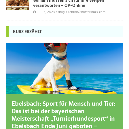
William müssen sich für ihre Welpen
verantworten – OP-Online
Juli 5, 2025
©Img. Glenkar/Shutterstock.com
KURZ ERZÄHLT
Ebelsbach: Sport für Mensch und Tier:
Das ist bei der bayerischen
Meisterschaft „Turnierhundesport“ in
Ebelsbach Ende Juni geboten –