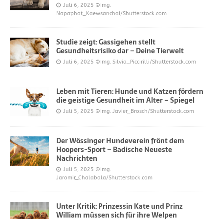
Juli 6, 2025
©Img.
Napaphat_Kaewsanchai/Shutterstock.com
Studie zeigt: Gassigehen stellt
Gesundheitsrisiko dar – Deine Tierwelt
Juli 6, 2025
©Img. Silvia_Piccirilli/Shutterstock.com
Leben mit Tieren: Hunde und Katzen fördern
die geistige Gesundheit im Alter – Spiegel
Juli 5, 2025
©Img. Javier_Brosch/Shutterstock.com
Der Wössinger Hundeverein frönt dem
Hoopers-Sport – Badische Neueste
Nachrichten
Juli 5, 2025
©Img.
Jaromir_Chalabala/Shutterstock.com
Unter Kritik: Prinzessin Kate und Prinz
William müssen sich für ihre Welpen