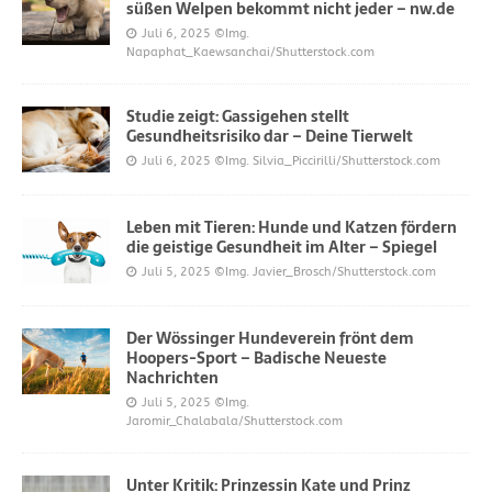
süßen Welpen bekommt nicht jeder – nw.de
Juli 6, 2025
©Img.
Napaphat_Kaewsanchai/Shutterstock.com
Studie zeigt: Gassigehen stellt
Gesundheitsrisiko dar – Deine Tierwelt
Juli 6, 2025
©Img. Silvia_Piccirilli/Shutterstock.com
Leben mit Tieren: Hunde und Katzen fördern
die geistige Gesundheit im Alter – Spiegel
Juli 5, 2025
©Img. Javier_Brosch/Shutterstock.com
Der Wössinger Hundeverein frönt dem
Hoopers-Sport – Badische Neueste
Nachrichten
Juli 5, 2025
©Img.
Jaromir_Chalabala/Shutterstock.com
Unter Kritik: Prinzessin Kate und Prinz