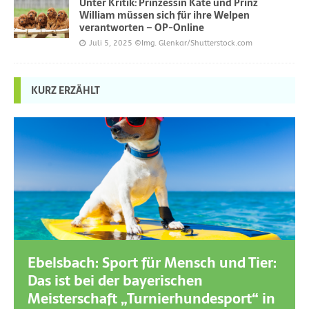
Unter Kritik: Prinzessin Kate und Prinz
William müssen sich für ihre Welpen
verantworten – OP-Online
Juli 5, 2025
©Img. Glenkar/Shutterstock.com
KURZ ERZÄHLT
Ebelsbach: Sport für Mensch und Tier:
Das ist bei der bayerischen
Meisterschaft „Turnierhundesport“ in