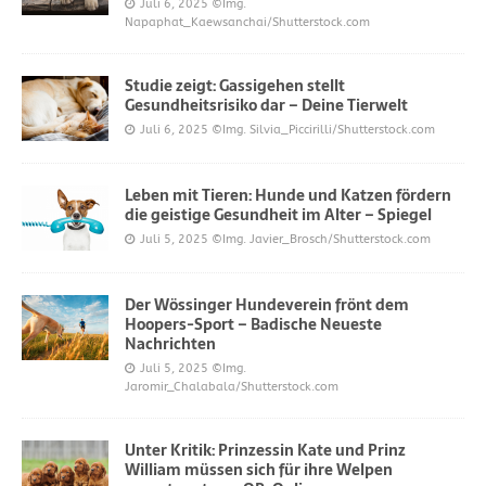
Juli 6, 2025
©Img.
Napaphat_Kaewsanchai/Shutterstock.com
Studie zeigt: Gassigehen stellt
Gesundheitsrisiko dar – Deine Tierwelt
Juli 6, 2025
©Img. Silvia_Piccirilli/Shutterstock.com
Leben mit Tieren: Hunde und Katzen fördern
die geistige Gesundheit im Alter – Spiegel
Juli 5, 2025
©Img. Javier_Brosch/Shutterstock.com
Der Wössinger Hundeverein frönt dem
Hoopers-Sport – Badische Neueste
Nachrichten
Juli 5, 2025
©Img.
Jaromir_Chalabala/Shutterstock.com
Unter Kritik: Prinzessin Kate und Prinz
William müssen sich für ihre Welpen