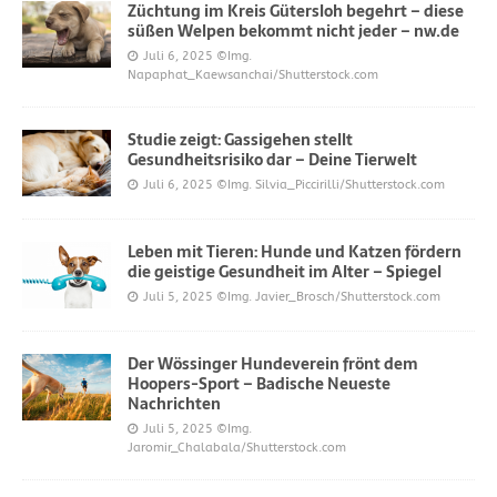
Züchtung im Kreis Gütersloh begehrt – diese
süßen Welpen bekommt nicht jeder – nw.de
Juli 6, 2025
©Img.
Napaphat_Kaewsanchai/Shutterstock.com
Studie zeigt: Gassigehen stellt
Gesundheitsrisiko dar – Deine Tierwelt
Juli 6, 2025
©Img. Silvia_Piccirilli/Shutterstock.com
Leben mit Tieren: Hunde und Katzen fördern
die geistige Gesundheit im Alter – Spiegel
Juli 5, 2025
©Img. Javier_Brosch/Shutterstock.com
Der Wössinger Hundeverein frönt dem
Hoopers-Sport – Badische Neueste
Nachrichten
Juli 5, 2025
©Img.
Jaromir_Chalabala/Shutterstock.com