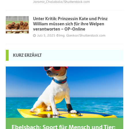
Jaromir_Chalabala/Shutterstock.com
Unter Kritik: Prinzessin Kate und Prinz
William müssen sich für ihre Welpen
verantworten – OP-Online
Juli 5, 2025
©Img. Glenkar/Shutterstock.com
KURZ ERZÄHLT
Ebelsbach: Sport für Mensch und Tier: