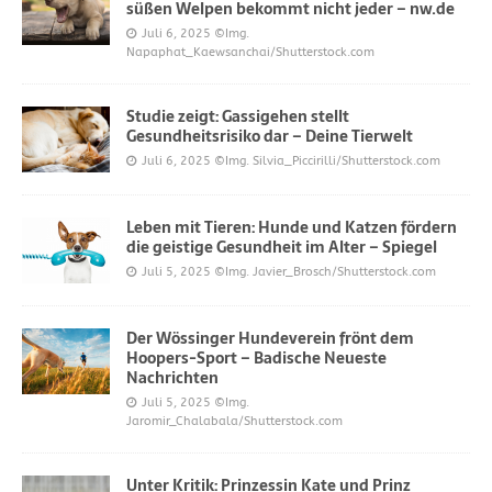
süßen Welpen bekommt nicht jeder – nw.de
Juli 6, 2025
©Img.
Napaphat_Kaewsanchai/Shutterstock.com
Studie zeigt: Gassigehen stellt
Gesundheitsrisiko dar – Deine Tierwelt
Juli 6, 2025
©Img. Silvia_Piccirilli/Shutterstock.com
Leben mit Tieren: Hunde und Katzen fördern
die geistige Gesundheit im Alter – Spiegel
Juli 5, 2025
©Img. Javier_Brosch/Shutterstock.com
Der Wössinger Hundeverein frönt dem
Hoopers-Sport – Badische Neueste
Nachrichten
Juli 5, 2025
©Img.
Jaromir_Chalabala/Shutterstock.com
Unter Kritik: Prinzessin Kate und Prinz