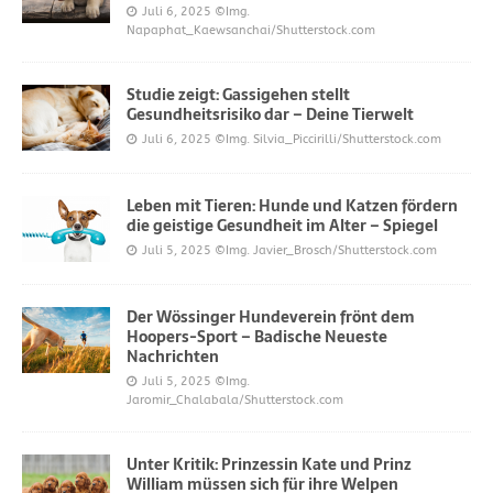
Juli 6, 2025
©Img.
Napaphat_Kaewsanchai/Shutterstock.com
Studie zeigt: Gassigehen stellt
Gesundheitsrisiko dar – Deine Tierwelt
Juli 6, 2025
©Img. Silvia_Piccirilli/Shutterstock.com
Leben mit Tieren: Hunde und Katzen fördern
die geistige Gesundheit im Alter – Spiegel
Juli 5, 2025
©Img. Javier_Brosch/Shutterstock.com
Der Wössinger Hundeverein frönt dem
Hoopers-Sport – Badische Neueste
Nachrichten
Juli 5, 2025
©Img.
Jaromir_Chalabala/Shutterstock.com
Unter Kritik: Prinzessin Kate und Prinz
William müssen sich für ihre Welpen