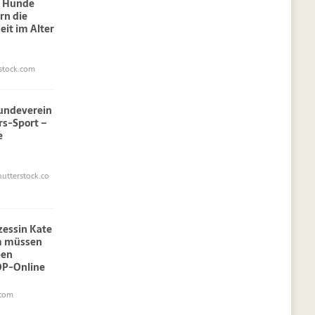
: Hunde
rn die
eit im Alter
stock.com
undeverein
rs-Sport –
e
utterstock.co
nzessin Kate
am müssen
pen
OP-Online
.com