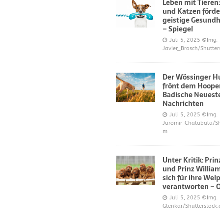
Leben mit Tieren
und Katzen förde
geistige Gesundh
– Spiegel
Juli 5, 2025
©Img.
Javier_Brosch/Shutter
Der Wössinger H
frönt dem Hoope
Badische Neuest
Nachrichten
Juli 5, 2025
©Img.
Jaromir_Chalabala/Sh
m
Unter Kritik: Pri
und Prinz Willi
sich für ihre Wel
verantworten – 
Juli 5, 2025
©Img.
Glenkar/Shutterstock