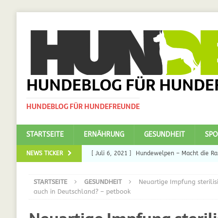
HUNDEBLOG FÜR HUNDE
HUNDEBLOG FÜR HUNDEFREUNDE
STARTSEITE
ERNÄHRUNG
GESUNDHEIT
SPO
NEWS TICKER
[ Juli 6, 2021 ]
Hundewelpen – Macht die Ras
DAS
STARTSEITE
GESUNDHEIT
Neuartige Impfung sterilis
[ Juli 5, 2021 ]
Ulmenride für Hunde – der H
auch in Deutschland? – petbook
[ März 30, 2021 ]
Nahrungsergänzungen für