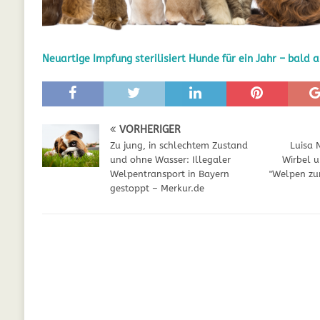
GESUNDHEIT
[ Juli 5, 2025 ]
Der Wössinger Hundeverein 
Neuartige Impfung sterilisiert Hunde für ein Jahr – bald 
[ Juli 5, 2025 ]
Unter Kritik: Prinzessin Kat
Online
WELPEN
[ September 29, 2021 ]
Kalzium für Hunde –
VORHERIGER
Zu jung, in schlechtem Zustand
Luisa 
und ohne Wasser: Illegaler
Wirbel u
Welpentransport in Bayern
"Welpen zu
gestoppt – Merkur.de