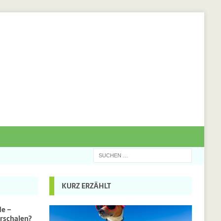
KURZ ERZÄHLT
de –
rschalen?