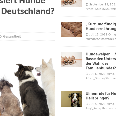
isiert Hunde
S UND DAS
September 29, 202
n Deutschland?
Africa_Studio/Shutter
r neue Trend?
DIES UND DAS
mer über Welpenfütterung bei Hunden gefragt haben
DIES UND DAS
„Kurz und fündig
 für Hunde
DIES UND DAS
Hundeernährun
Juli 13, 2021
©Img
ES UND DAS
Gesundheit
Marsan/Shutterstock.
nde
DIES UND DAS
Hundewelpen – M
 Katzen bei napfcheck-shop.de
DIES UND DAS
Rasse den Unters
Welpen und Junghunde auf napfcheck-shop.de
DIES UND DAS
der Wahl des
Familienhundes?
Hund und Katze bei napfcheck-shop.de
DIES UND DAS
Juli 6, 2021
©Img.
Africa_Studio/Shutter
r englischsprachigen Besucher on dogblogger.net
DIES UND DAS
 begehrt – diese süßen Welpen bekommt nicht jeder – nw.de
Ulmenride für Hu
Heilsbringer?
Juli 5, 2021
©Img.
lt Gesundheitsrisiko dar – Deine Tierwelt
GESUNDHEIT
Amy_Rene/Shuttersto
Katzen fördern die geistige Gesundheit im Alter – Spiegel