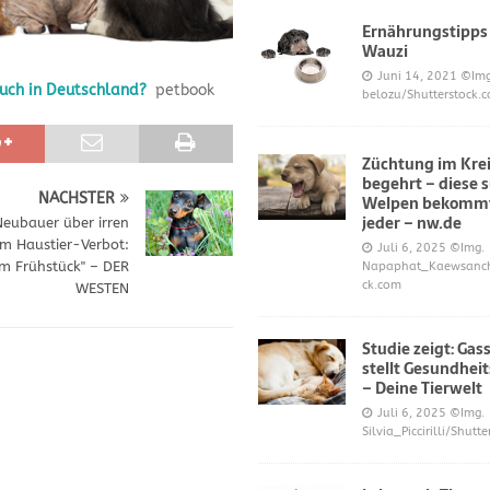
Ernährungstipps
Wauzi
frönt dem Hoopers-Sport – Badische Neueste Nachrichten
SPORT
Juni 14, 2021
©Img
auch in Deutschland?
petbook
belozu/Shutterstock.
e und Prinz William müssen sich für ihre Welpen verantworten – OP-
Züchtung im Krei
begehrt – diese 
 Knochen oder Eierschalen?
DIES UND DAS
NÄCHSTER
Welpen bekommt
jeder – nw.de
Neubauer über irren
m Haustier-Verbot:
Juli 6, 2025
©Img.
m Frühstück" – DER
Napaphat_Kaewsancha
ck.com
WESTEN
Studie zeigt: Gas
stellt Gesundheit
– Deine Tierwelt
Juli 6, 2025
©Img.
Silvia_Piccirilli/Shutt