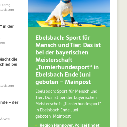
1
©Img.
stock.com
“ in der
g
Ebelsbach: Sport für
.
Mensch und Tier: Das ist
com
bei der bayerischen
Meisterschaft
acht die
chied bei
„Turnierhundesport“ in
Ebelsbach Ende Juni
geboten – Mainpost
stock.com
Ebelsbach: Sport für Mensch und
Tier: Das ist bei der bayerischen
nde – der
Meisterschaft „Turnierhundesport“
in Ebelsbach Ende Juni
geboten Mainpost
ck.com
Region Hannover: Polizei findet