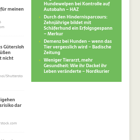
Hundewelpen bei Kontrolle auf
 für meinen
Autobahn – HAZ
Durch den Hindernisparcours:
Zehnjährige bildet mit
.
Schäferhund ein Erfolgsgespann
com
– Merkur
Demenz bei Hunden – wenn das
Tier vergesslich wird – Badische
s Gütersloh
Zeitung
süßen
 nicht
Weniger Tierarzt, mehr
Gesundheit: Wie ihr Dackel ihr
Leben veränderte – Nordkurier
i/Shuttersto
sigehen
srisiko dar
erstock.com