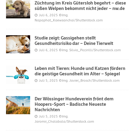
Züchtung im Kreis Gütersloh begehrt – diese
süßen Welpen bekommt nicht jeder – nw.de
Juli 6, 2025
©Img.
Napaphat_Kaewsanchai/Shutterstock.com
Studie zeigt: Gassigehen stellt
Gesundheitsrisiko dar – Deine Tierwelt
Juli 6, 2025
©Img. Silvia_Piccirilli/Shutterstock.com
Leben mit Tieren: Hunde und Katzen fördern
die geistige Gesundheit im Alter – Spiegel
Juli 5, 2025
©Img. Javier_Brosch/Shutterstock.com
Der Wössinger Hundeverein frönt dem
Hoopers-Sport – Badische Neueste
Nachrichten
Juli 5, 2025
©Img.
Jaromir_Chalabala/Shutterstock.com