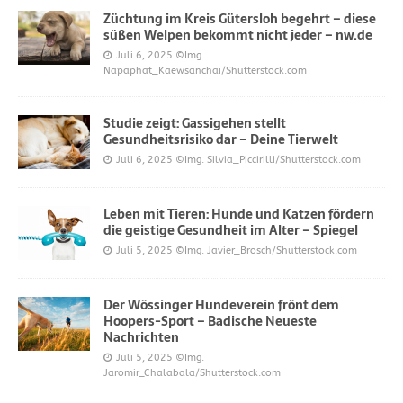
Züchtung im Kreis Gütersloh begehrt – diese
süßen Welpen bekommt nicht jeder – nw.de
Juli 6, 2025
©Img.
Napaphat_Kaewsanchai/Shutterstock.com
Studie zeigt: Gassigehen stellt
Gesundheitsrisiko dar – Deine Tierwelt
Juli 6, 2025
©Img. Silvia_Piccirilli/Shutterstock.com
Leben mit Tieren: Hunde und Katzen fördern
die geistige Gesundheit im Alter – Spiegel
Juli 5, 2025
©Img. Javier_Brosch/Shutterstock.com
Der Wössinger Hundeverein frönt dem
Hoopers-Sport – Badische Neueste
Nachrichten
Juli 5, 2025
©Img.
Jaromir_Chalabala/Shutterstock.com