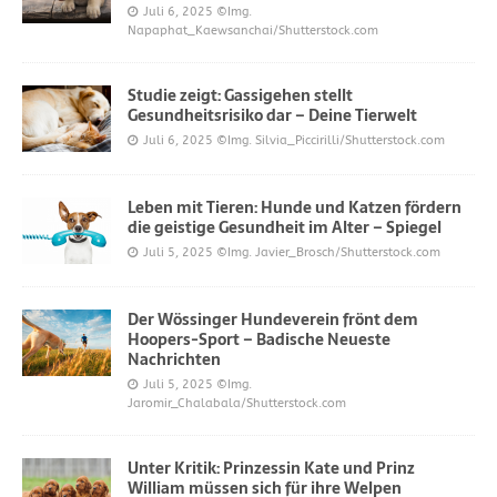
Juli 6, 2025
©Img.
Napaphat_Kaewsanchai/Shutterstock.com
Studie zeigt: Gassigehen stellt
Gesundheitsrisiko dar – Deine Tierwelt
Juli 6, 2025
©Img. Silvia_Piccirilli/Shutterstock.com
Leben mit Tieren: Hunde und Katzen fördern
die geistige Gesundheit im Alter – Spiegel
Juli 5, 2025
©Img. Javier_Brosch/Shutterstock.com
Der Wössinger Hundeverein frönt dem
Hoopers-Sport – Badische Neueste
Nachrichten
Juli 5, 2025
©Img.
Jaromir_Chalabala/Shutterstock.com
Unter Kritik: Prinzessin Kate und Prinz
William müssen sich für ihre Welpen