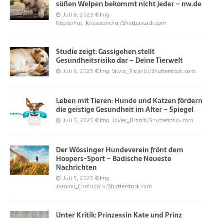
süßen Welpen bekommt nicht jeder – nw.de
Juli 6, 2025
©Img.
Napaphat_Kaewsanchai/Shutterstock.com
Studie zeigt: Gassigehen stellt
Gesundheitsrisiko dar – Deine Tierwelt
Juli 6, 2025
©Img. Silvia_Piccirilli/Shutterstock.com
Leben mit Tieren: Hunde und Katzen fördern
die geistige Gesundheit im Alter – Spiegel
Juli 5, 2025
©Img. Javier_Brosch/Shutterstock.com
Der Wössinger Hundeverein frönt dem
Hoopers-Sport – Badische Neueste
Nachrichten
Juli 5, 2025
©Img.
Jaromir_Chalabala/Shutterstock.com
Unter Kritik: Prinzessin Kate und Prinz