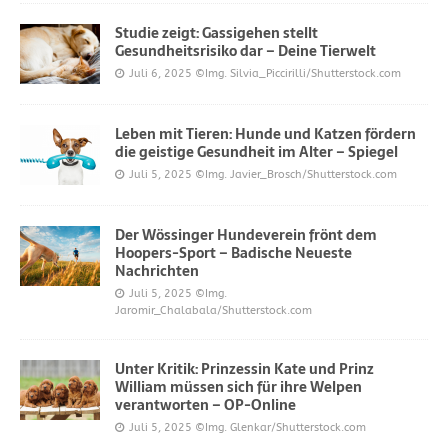
Studie zeigt: Gassigehen stellt
Gesundheitsrisiko dar – Deine Tierwelt
Juli 6, 2025
©Img. Silvia_Piccirilli/Shutterstock.com
Leben mit Tieren: Hunde und Katzen fördern
die geistige Gesundheit im Alter – Spiegel
Juli 5, 2025
©Img. Javier_Brosch/Shutterstock.com
Der Wössinger Hundeverein frönt dem
Hoopers-Sport – Badische Neueste
Nachrichten
Juli 5, 2025
©Img.
Jaromir_Chalabala/Shutterstock.com
Unter Kritik: Prinzessin Kate und Prinz
William müssen sich für ihre Welpen
verantworten – OP-Online
Juli 5, 2025
©Img. Glenkar/Shutterstock.com