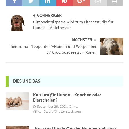
VORHERIGER
Ulmbachtalsperre wird zum Fitnessstudio für
Hunde – Mittelhessen
NÄCHSTER
Tierdrama: "Leoparden"-Hündin und Welpen bei
37 Grad ausgesetzt – Kurier
DIES UND DAS
Kalzium für Hunde – Knochen oder
Eierschalen?
September 29, 2021
©Img.
Africa_Studio/Shutterstock.com
„Kurz und fündig“ in der Hundeernährung