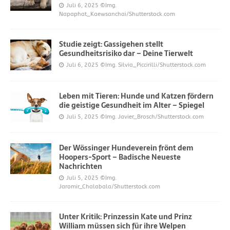
Juli 6, 2025
©Img.
Napaphat_Kaewsanchai/Shutterstock.com
Studie zeigt: Gassigehen stellt
Gesundheitsrisiko dar – Deine Tierwelt
Juli 6, 2025
©Img. Silvia_Piccirilli/Shutterstock.com
Leben mit Tieren: Hunde und Katzen fördern
die geistige Gesundheit im Alter – Spiegel
Juli 5, 2025
©Img. Javier_Brosch/Shutterstock.com
Der Wössinger Hundeverein frönt dem
Hoopers-Sport – Badische Neueste
Nachrichten
Juli 5, 2025
©Img.
Jaromir_Chalabala/Shutterstock.com
Unter Kritik: Prinzessin Kate und Prinz
William müssen sich für ihre Welpen