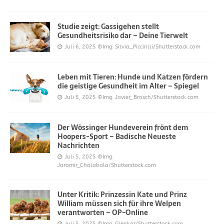
Studie zeigt: Gassigehen stellt
Gesundheitsrisiko dar – Deine Tierwelt
Juli 6, 2025
©Img. Silvia_Piccirilli/Shutterstock.com
Leben mit Tieren: Hunde und Katzen fördern
die geistige Gesundheit im Alter – Spiegel
Juli 5, 2025
©Img. Javier_Brosch/Shutterstock.com
Der Wössinger Hundeverein frönt dem
Hoopers-Sport – Badische Neueste
Nachrichten
Juli 5, 2025
©Img.
Jaromir_Chalabala/Shutterstock.com
Unter Kritik: Prinzessin Kate und Prinz
William müssen sich für ihre Welpen
verantworten – OP-Online
Juli 5, 2025
©Img. Glenkar/Shutterstock.com