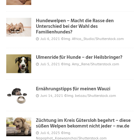
Hundewelpen – Macht die Rasse den
Unterschied bei der Wahl des
Familienhundes?
Juli 6, 2021
©Img. Africa_Studio/Shutterstock.com
Ulmenride für Hunde – der Heilsbringer?
Juli 5, 2021
©Img. Amy_Rene/Shutterstock.com
Ernährungstipps für meinen Wauzi
Juni 14, 2021
©Img. belozu/Shutterstock.com
Züchtung im Kreis Gütersloh begehrt – diese
süßen Welpen bekommt nicht jeder – nw.de
Juli 6, 2025
©Img.
Napaphat_Kaewsanchai/Shutterstock.com