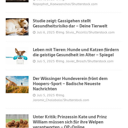
Napaphat_Kaewsanchai/Shutterstock.com
Studie zeigt: Gassigehen stellt
Gesundheitsrisiko dar – Deine Tierwelt
Juli 6, 2025
©Img. Silvia_Piccirilli/Shutterstock.com
Leben mit Tieren: Hunde und Katzen fördern
die geistige Gesundheit im Alter – Spiegel
Juli 5, 2025
©Img. Javier_Brosch/Shutterstock.com
Der Wössinger Hundeverein frönt dem
Hoopers-Sport – Badische Neueste
Nachrichten
Juli 5, 2025
©Img.
Jaromir_Chalabala/Shutterstock.com
Unter Kritik: Prinzessin Kate und Prinz
William müssen sich für ihre Welpen
verantworten – OP-Online