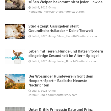
süßen Welpen bekommt nicht jeder – nw.de
Juli 6, 2025
©Img.
Napaphat_Kaewsanchai/Shutterstock.com
Studie zeigt: Gassigehen stellt
Gesundheitsrisiko dar – Deine Tierwelt
Juli 6, 2025
©Img. Silvia_Piccirilli/Shutterstock.com
Leben mit Tieren: Hunde und Katzen fördern
die geistige Gesundheit im Alter – Spiegel
Juli 5, 2025
©Img. Javier_Brosch/Shutterstock.com
Der Wössinger Hundeverein frönt dem
Hoopers-Sport – Badische Neueste
Nachrichten
Juli 5, 2025
©Img.
Jaromir_Chalabala/Shutterstock.com
Unter Kritik: Prinzessin Kate und Prinz