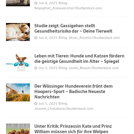
Juli 6, 2025
©Img.
Napaphat_Kaewsanchai/Shutterstock.com
Studie zeigt: Gassigehen stellt
Gesundheitsrisiko dar – Deine Tierwelt
Juli 6, 2025
©Img. Silvia_Piccirilli/Shutterstock.com
Leben mit Tieren: Hunde und Katzen fördern
die geistige Gesundheit im Alter – Spiegel
Juli 5, 2025
©Img. Javier_Brosch/Shutterstock.com
Der Wössinger Hundeverein frönt dem
Hoopers-Sport – Badische Neueste
Nachrichten
Juli 5, 2025
©Img.
Jaromir_Chalabala/Shutterstock.com
Unter Kritik: Prinzessin Kate und Prinz
William müssen sich für ihre Welpen