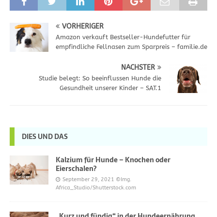
VORHERIGER
Amazon verkauft Bestseller-Hundefutter für
empfindliche Fellnasen zum Sparpreis – familie.de
NÄCHSTER
Studie belegt: So beeinflussen Hunde die
Gesundheit unserer Kinder – SAT.1
DIES UND DAS
Kalzium für Hunde – Knochen oder
Eierschalen?
September 29, 2021
©Img.
Africa_Studio/Shutterstock.com
„Kurz und fündig“ in der Hundeernährung