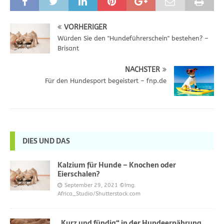
VORHERIGER
Würden Sie den "Hundeführerschein" bestehen? –
Brisant
NÄCHSTER
Für den Hundesport begeistert – fnp.de
DIES UND DAS
Kalzium für Hunde – Knochen oder
Eierschalen?
September 29, 2021
©Img.
Africa_Studio/Shutterstock.com
„Kurz und fündig“ in der Hundeernährung