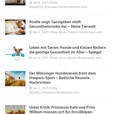
Juli 6, 2025
©Img.
Napaphat_Kaewsanchai/Shutterstock.com
Studie zeigt: Gassigehen stellt
Gesundheitsrisiko dar – Deine Tierwelt
Juli 6, 2025
©Img. Silvia_Piccirilli/Shutterstock.com
Leben mit Tieren: Hunde und Katzen fördern
die geistige Gesundheit im Alter – Spiegel
Juli 5, 2025
©Img. Javier_Brosch/Shutterstock.com
Der Wössinger Hundeverein frönt dem
Hoopers-Sport – Badische Neueste
Nachrichten
Juli 5, 2025
©Img.
Jaromir_Chalabala/Shutterstock.com
Unter Kritik: Prinzessin Kate und Prinz
William müssen sich für ihre Welpen