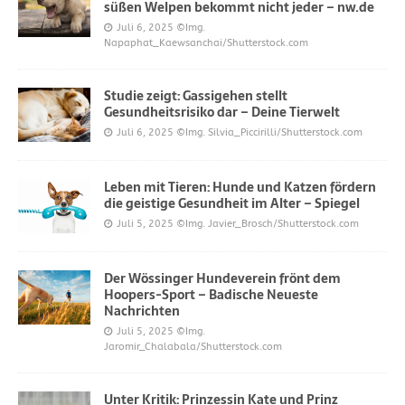
süßen Welpen bekommt nicht jeder – nw.de
Juli 6, 2025
©Img.
Napaphat_Kaewsanchai/Shutterstock.com
Studie zeigt: Gassigehen stellt
Gesundheitsrisiko dar – Deine Tierwelt
Juli 6, 2025
©Img. Silvia_Piccirilli/Shutterstock.com
Leben mit Tieren: Hunde und Katzen fördern
die geistige Gesundheit im Alter – Spiegel
Juli 5, 2025
©Img. Javier_Brosch/Shutterstock.com
Der Wössinger Hundeverein frönt dem
Hoopers-Sport – Badische Neueste
Nachrichten
Juli 5, 2025
©Img.
Jaromir_Chalabala/Shutterstock.com
Unter Kritik: Prinzessin Kate und Prinz