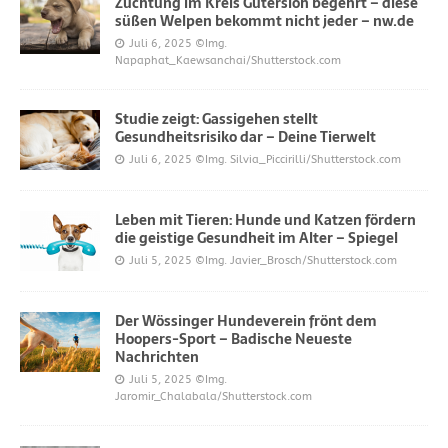
Züchtung im Kreis Gütersloh begehrt – diese
süßen Welpen bekommt nicht jeder – nw.de
Juli 6, 2025
©Img.
Napaphat_Kaewsanchai/Shutterstock.com
Studie zeigt: Gassigehen stellt
Gesundheitsrisiko dar – Deine Tierwelt
Juli 6, 2025
©Img. Silvia_Piccirilli/Shutterstock.com
Leben mit Tieren: Hunde und Katzen fördern
die geistige Gesundheit im Alter – Spiegel
Juli 5, 2025
©Img. Javier_Brosch/Shutterstock.com
Der Wössinger Hundeverein frönt dem
Hoopers-Sport – Badische Neueste
Nachrichten
Juli 5, 2025
©Img.
Jaromir_Chalabala/Shutterstock.com