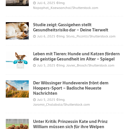
Juli 6, 2025
©Img.
Napaphat_Kaewsanchai/Shutterstock.com
Studie zeigt: Gassigehen stellt
Gesundheitsrisiko dar – Deine Tierwelt
Juli 6, 2025
©Img. Silvia_Piccirilli/Shutterstock.com
Leben mit Tieren: Hunde und Katzen fördern
die geistige Gesundheit im Alter – Spiegel
Juli 5, 2025
©Img. Javier_Brosch/Shutterstock.com
Der Wössinger Hundeverein frönt dem
Hoopers-Sport – Badische Neueste
Nachrichten
Juli 5, 2025
©Img.
Jaromir_Chalabala/Shutterstock.com
Unter Kritik: Prinzessin Kate und Prinz
William müssen sich für ihre Welpen