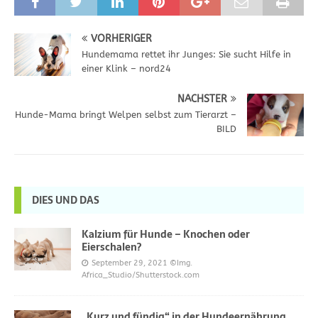
VORHERIGER
Hundemama rettet ihr Junges: Sie sucht Hilfe in
einer Klink – nord24
NÄCHSTER
Hunde-Mama bringt Welpen selbst zum Tierarzt –
BILD
DIES UND DAS
Kalzium für Hunde – Knochen oder
Eierschalen?
September 29, 2021
©Img.
Africa_Studio/Shutterstock.com
„Kurz und fündig“ in der Hundeernährung