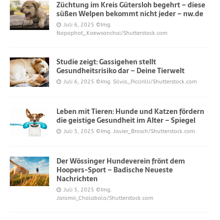
Züchtung im Kreis Gütersloh begehrt – diese
süßen Welpen bekommt nicht jeder – nw.de
Juli 6, 2025
©Img.
Napaphat_Kaewsanchai/Shutterstock.com
Studie zeigt: Gassigehen stellt
Gesundheitsrisiko dar – Deine Tierwelt
Juli 6, 2025
©Img. Silvia_Piccirilli/Shutterstock.com
Leben mit Tieren: Hunde und Katzen fördern
die geistige Gesundheit im Alter – Spiegel
Juli 5, 2025
©Img. Javier_Brosch/Shutterstock.com
Der Wössinger Hundeverein frönt dem
Hoopers-Sport – Badische Neueste
Nachrichten
Juli 5, 2025
©Img.
Jaromir_Chalabala/Shutterstock.com