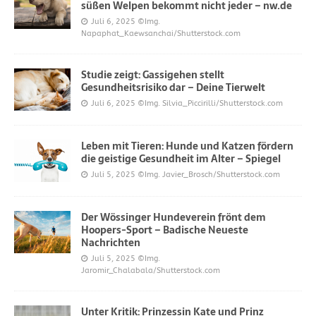
süßen Welpen bekommt nicht jeder – nw.de
Juli 6, 2025
©Img.
Napaphat_Kaewsanchai/Shutterstock.com
Studie zeigt: Gassigehen stellt
Gesundheitsrisiko dar – Deine Tierwelt
Juli 6, 2025
©Img. Silvia_Piccirilli/Shutterstock.com
Leben mit Tieren: Hunde und Katzen fördern
die geistige Gesundheit im Alter – Spiegel
Juli 5, 2025
©Img. Javier_Brosch/Shutterstock.com
Der Wössinger Hundeverein frönt dem
Hoopers-Sport – Badische Neueste
Nachrichten
Juli 5, 2025
©Img.
Jaromir_Chalabala/Shutterstock.com
Unter Kritik: Prinzessin Kate und Prinz