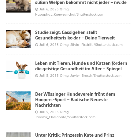
süßen Welpen bekommt nicht jeder – nw.de
Juli 6, 2025
©Img.
Napaphat_Kaewsanchai/Shutterstock.com
Studie zeigt: Gassigehen stellt
Gesundheitsrisiko dar – Deine Tierwelt
Juli 6, 2025
©Img. Silvia_Piccirilli/Shutterstock.com
Leben mit Tieren: Hunde und Katzen fördern
die geistige Gesundheit im Alter – Spiegel
Juli 5, 2025
©Img. Javier_Brosch/Shutterstock.com
Der Wössinger Hundeverein frönt dem
Hoopers-Sport – Badische Neueste
Nachrichten
Juli 5, 2025
©Img.
Jaromir_Chalabala/Shutterstock.com
Unter Kritik: Prinzessin Kate und Prinz