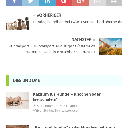
VORHERIGER
Hundegesundheit bei PAW-Events – halloherne.de
NÄCHSTER
Hundesport – Hundesportler aus ganz Österreich
waren zu Gast in Natschbach – NÖN.at
DIES UND DAS
Kalzium für Hunde – Knochen oder
Eierschalen?
September 29, 2021
©Img.
Africa_Studio/Shutterstock.com
„Kurz und fündig“ in der Hundeernährung