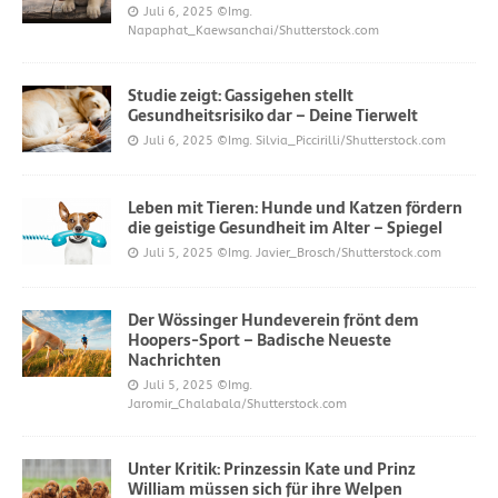
Juli 6, 2025
©Img.
Napaphat_Kaewsanchai/Shutterstock.com
Studie zeigt: Gassigehen stellt
Gesundheitsrisiko dar – Deine Tierwelt
Juli 6, 2025
©Img. Silvia_Piccirilli/Shutterstock.com
Leben mit Tieren: Hunde und Katzen fördern
die geistige Gesundheit im Alter – Spiegel
Juli 5, 2025
©Img. Javier_Brosch/Shutterstock.com
Der Wössinger Hundeverein frönt dem
Hoopers-Sport – Badische Neueste
Nachrichten
Juli 5, 2025
©Img.
Jaromir_Chalabala/Shutterstock.com
Unter Kritik: Prinzessin Kate und Prinz
William müssen sich für ihre Welpen