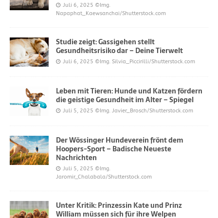
Juli 6, 2025
©Img.
Napaphat_Kaewsanchai/Shutterstock.com
Studie zeigt: Gassigehen stellt
Gesundheitsrisiko dar – Deine Tierwelt
Juli 6, 2025
©Img. Silvia_Piccirilli/Shutterstock.com
Leben mit Tieren: Hunde und Katzen fördern
die geistige Gesundheit im Alter – Spiegel
Juli 5, 2025
©Img. Javier_Brosch/Shutterstock.com
Der Wössinger Hundeverein frönt dem
Hoopers-Sport – Badische Neueste
Nachrichten
Juli 5, 2025
©Img.
Jaromir_Chalabala/Shutterstock.com
Unter Kritik: Prinzessin Kate und Prinz
William müssen sich für ihre Welpen